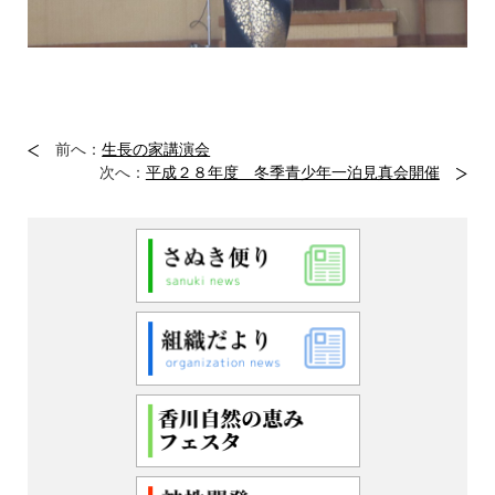
前へ：
生長の家講演会
次へ：
平成２８年度 冬季青少年一泊見真会開催