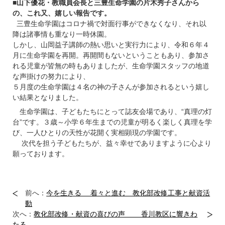
■
山下優花・教職員会長と三豊生命学園の片木秀子さんから
の、これ又、嬉しい報告です。
三豊生命学園はコロナ禍で対面行事ができなくなり、それ以
降は諸事情も重なり一時休園。
しかし、山岡益子講師の熱い思いと実行力により、令和６年４
月に生命学園を再開。再開間もないということもあり、参加さ
れる児童が皆無の時もありましたが、生命学園スタッフの地道
な声掛けの努力により、
５月度の生命学園は４名の神の子さんが参加されるという嬉し
い結果となりました。
生命学園は、子どもたちにとって誌友会場であり、“真理の灯
台”です。３歳～小学６年生までの児童が明るく楽しく真理を学
び、一人ひとりの天性が花開く実相顕現の学園です。
次代を担う子どもたちが、益々幸せでありますように心より
願っております。
前へ：
今を生きる 着々と進む 教化部改修工事と献資活
動
次へ：
教化部改修・献資の喜びの声 香川教区に響きわ
たる