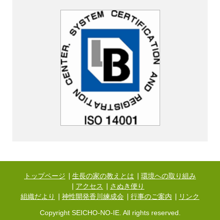
トップページ
生長の家の教えとは
環境への取り組み
アクセス
さぬき便り
組織だより
神性開発香川練成会
行事のご案内
リンク
Copyright SEICHO-NO-IE. All rights reserved.