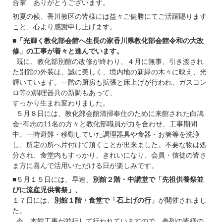
合掌 ありがとうございます。
初夏の候、香川教区の皆様には益々ご健勝にてご活躍賜ります
こと、心より感謝申し上げます。
■
「光輝く教化部会館へ生長の家香川県教化部会館令和の大改
修」の工事が着々と進んでいます。
既に、教化部別館の改修が終わり、４月に無事、引き渡され
た別館の外装は、誠に美しく、境内地の新緑の木々に映え、光
輝いています。一階の厨房も拡張と床上げが行われ、ガスコン
ロ等の調理器具の新調もあって、
すっかり生まれ変わりました。
５月８日には、教化部会館清掃奉仕のために来館された白鳩
会･有志の11名の方々と教化部職員が力を合わせ、工事期間
中、一時避難・移動していた調理器具や食器・お箸等を洗浄
し、所定の所へ片付けて頂くことが出来ました。不要な物は処
分され、食堂内もすっかり、きれいになり、会員・信徒の皆さ
ま方に喜んで活用いただける日が楽しみです。
■５月１５日には、早速、
別館２階・中講堂で「先祖供養祭並
びに流産児供養祭」、
１７日には、
別館１階・食堂で「石上げの行」
が開催されまし
た。
今、本館工事が並行して行われていますので、参列の皆様の