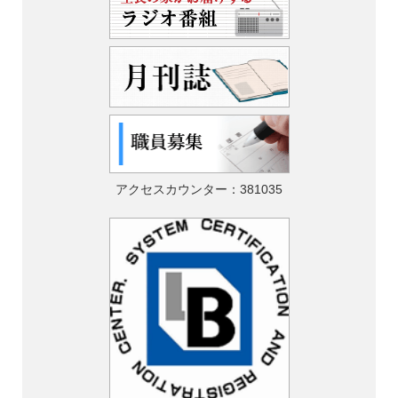
アクセスカウンター：
381035