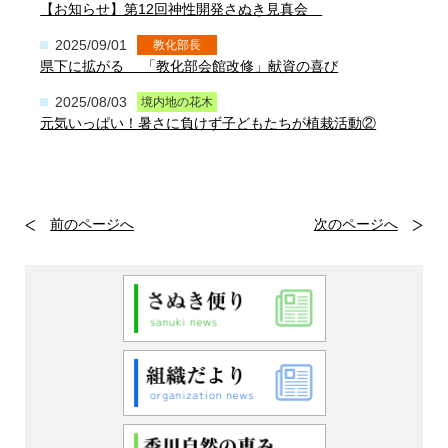
【お知らせ】第12回神性開発さぬき見真会
2025/09/01
教化部長
県下に拡がる 「教化部会館改修」献資の喜び
2025/08/03
境内地の花木
元気いっぱい！暑さに負けず子どもたちが植栽活動②
前のページへ
次のページへ