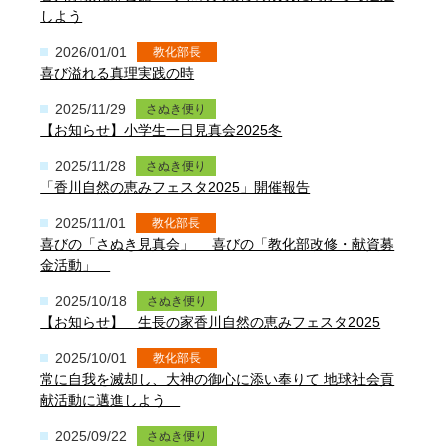
しよう
2026/01/01
教化部長
喜び溢れる真理実践の時
2025/11/29
さぬき便り
【お知らせ】小学生一日見真会2025冬
2025/11/28
さぬき便り
「香川自然の恵みフェスタ2025」開催報告
2025/11/01
教化部長
喜びの「さぬき見真会」 喜びの「教化部改修・献資募
金活動」
2025/10/18
さぬき便り
【お知らせ】 生長の家香川自然の恵みフェスタ2025
2025/10/01
教化部長
常に自我を滅却し、大神の御心に添い奉りて 地球社会貢
献活動に邁進しよう
2025/09/22
さぬき便り